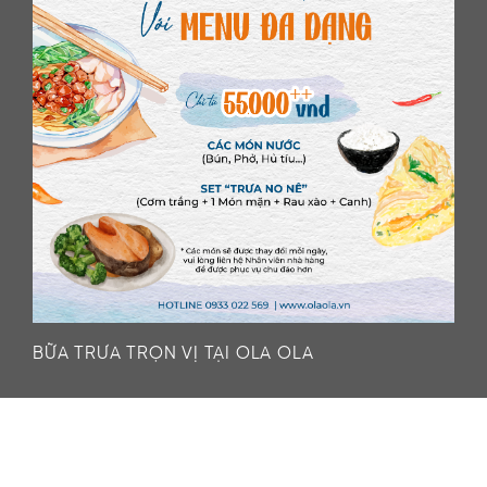
BỮA TRƯA TRỌN VỊ TẠI OLA OLA