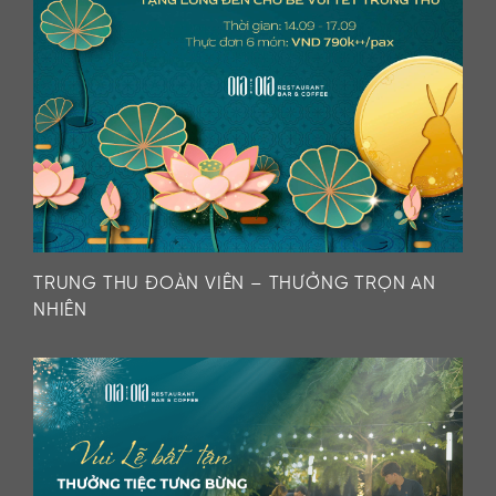
TRUNG THU ĐOÀN VIÊN – THƯỞNG TRỌN AN
NHIÊN