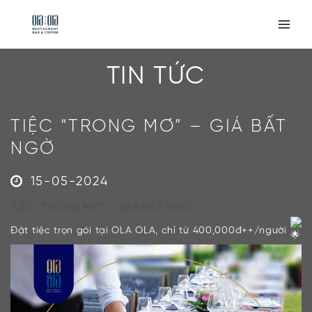
Skip
to
Main
content
Men
TIN TỨC
TIỆC “TRONG MƠ” – GIÁ BẤT
NGỜ
15-05-2024
TIỆC “TRONG MƠ” – GIÁ BẤT NGỜ
Đặt tiệc trọn gói tại OLA OLA, chỉ từ 400,000đ++/người