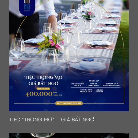
TIỆC “TRONG MƠ” – GIÁ BẤT NGỜ