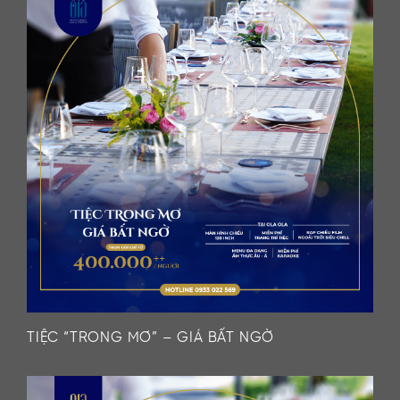
TIỆC “TRONG MƠ” – GIÁ BẤT NGỜ